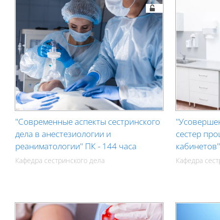
"Современные аспекты сестринского
"Усоверше
дела в анестезиологии и
сестер пр
реаниматологии" ПК - 144 часа
кабинетов"
Кафедра сестринского дела
Кафедра сест