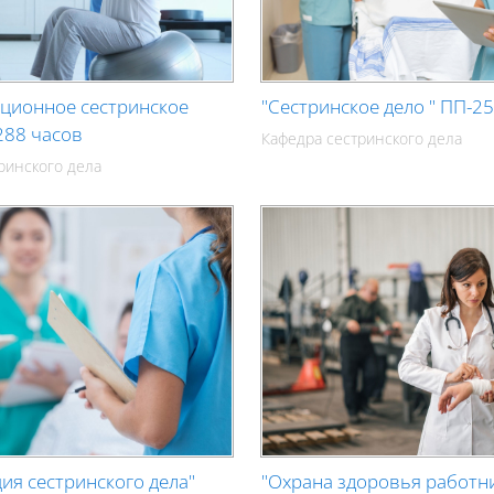
ационное сестринское
"Сестринское дело " ПП-25
 288 часов
Кафедра сестринского дела
ринского дела
ия сестринского дела"
"Охрана здоровья работн