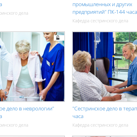
а
промышленных и других
предприятий" ПК-144 час
ринского дела
Кафедра сестринского дела
ое дело в неврологии"
"Сестринское дело в тера
а
часа
ринского дела
Кафедра сестринского дела