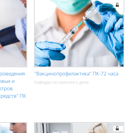
проведения
"Вакцинопрофилактика" ПК-72 часа
овых и
Кафедра сестринского дела
отров
средств" ПК