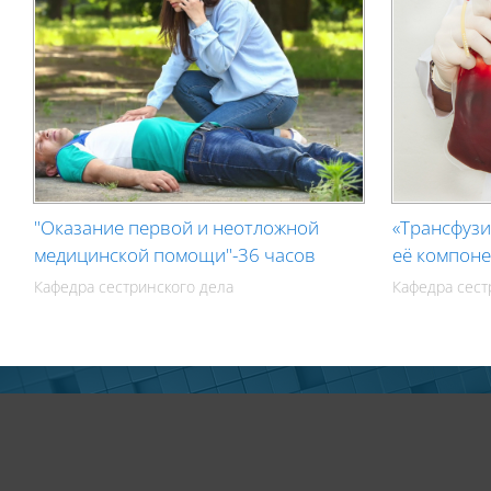
"Оказание первой и неотложной
«Трансфузи
медицинской помощи"-36 часов
её компоне
Кафедра сестринского дела
Кафедра сест