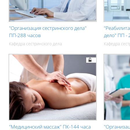
"Организация сестринского дела"
"Реабилит
ПП-288 часов
дело" ПП -
Кафедра сестринского дела
Кафедра сест
"Медицинский массаж" ПК-144 часа
"Организац