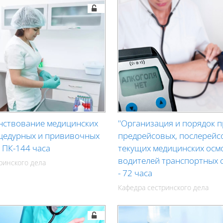
нствование медицинских
"Организация и порядок 
оцедурных и прививочных
предрейсовых, послерейс
 ПК-144 часа
текущих медицинских осм
водителей транспортных 
ринского дела
- 72 часа
Кафедра сестринского дела