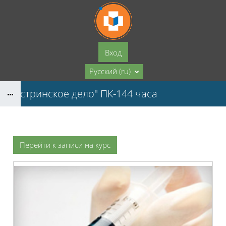
Перейти к основному содержанию
Вход
Русский ‎(ru)‎
"Сестринское дело" ПК-144 часа
Перейти к записи на курс