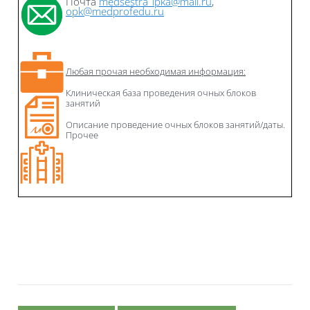
Почта
medsestra_ipka@mail.ru
,
opk@medprofedu.ru
Любая прочая необходимая информация:
Клиническая база проведения очных блоков
занятий
Описание проведение очных блоков занятий/даты.
Прочее