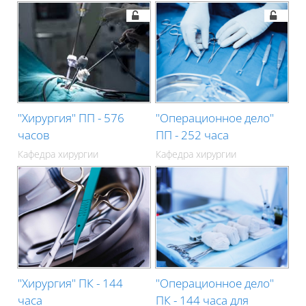
"Хирургия" ПП - 576
"Операционное дело"
часов
ПП - 252 часа
Кафедра хирургии
Кафедра хирургии
"Хирургия" ПК - 144
"Операционное дело"
часа
ПК - 144 часа для