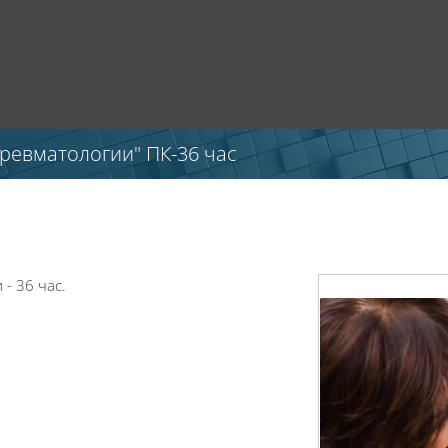
ревматологии" ПК-36 час
- 36 час.