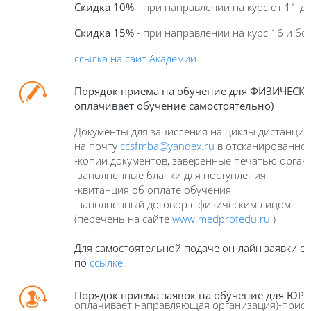
Скидка 10%
- при направлении на курс от 11 д
Скидка 15%
- при направлении на курс 16 и бо
ссылка на сайт Академии
Порядок приема на обучение для ФИЗИЧЕСКИ
оплачивает обучение самостоятельно)
Документы для зачисления на циклы дистанци
на почту
ccsfmba
@
yandex
.
ru
в отсканированно
-
копии документов, заверенные печатью орган
-заполненные
бланк
и
для поступления
-квитанция об оплате обучения
-заполненный
договор с физическим лицом
(перечень на сайте
www
.
medprofedu
.
ru
)
Для самостоятельной подаче он-лайн заявки от
по
ссылке.
П
орядок приема
заявок
на обучение для ЮР
оплачивает направляющая организация)-присыл