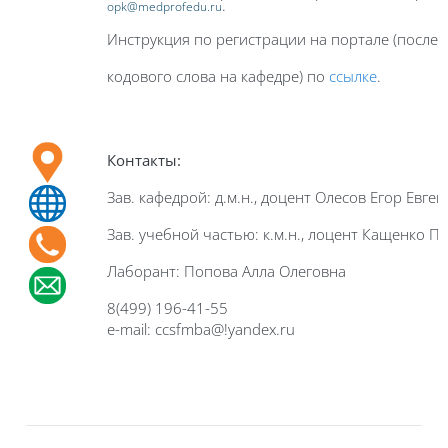
.
opk@medprofedu.ru
Инструкция по регистрации на портале (после
кодового слова на кафедре) по
ссылке
.
Контакты
:
Зав. кафедрой: д.м.н., доцент Олесов Егор Евге
Зав. учебной частью: к.м.н., лоцент Кащенко 
Лаборант: Попова Алла Олеговна
8(499) 196-41-55
e-mail: ccsfmba@!yandex.ru