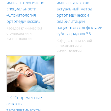
имплантология» по
имплантатах-как
специальности:
актуальный метод
«Стоматология
ортопедической
ортопедическая»
реабилитации
пациентов с дефектами
Кафедра клинической
зубных рядов» 36
стоматологии и
имплантологии
Кафедра клинической
стоматологии и
имплантологии
ПК "Современные
аспекты
терапевтической