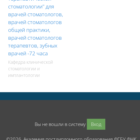
стоматологии" для
врачей стоматологов,
врачей стоматологов
общей практики,
врачей стоматологов
терапевтов, зубных
врачей -72 часа
Кафедра клинической
стоматологии и
имплантологии
Вы не вошли в систему
Вход
©2026, Академия постдипломного образования ФГБУ ФНК