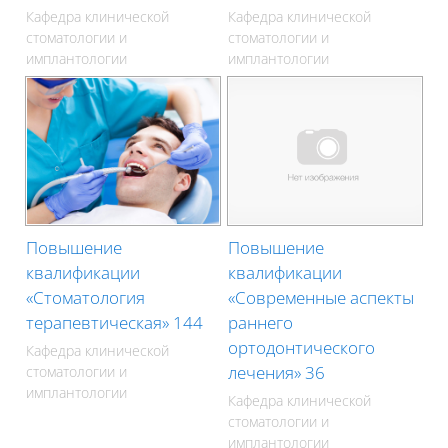
Кафедра клинической
Кафедра клинической
стоматологии и
стоматологии и
имплантологии
имплантологии
Повышение
Повышение
квалификации
квалификации
«Стоматология
«Современные аспекты
терапевтическая» 144
раннего
ортодонтического
Кафедра клинической
лечения» 36
стоматологии и
имплантологии
Кафедра клинической
стоматологии и
имплантологии