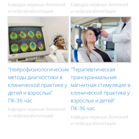
Кафедра нервных болезней
Кафедра нервных болезней
и нейрореабилитации
и нейрореабилитации
"Нейрофизиологические
"Терапевтическая
методы диагностики в
транскраниальная
клинической практике у
магнитная стимуляция в
детей и взрослых"
клинической практике у
ПК-36 час
взрослых и детей"
ПК-36 час.
Кафедра нервных болезней
и нейрореабилитации
Кафедра нервных болезней
и нейрореабилитации