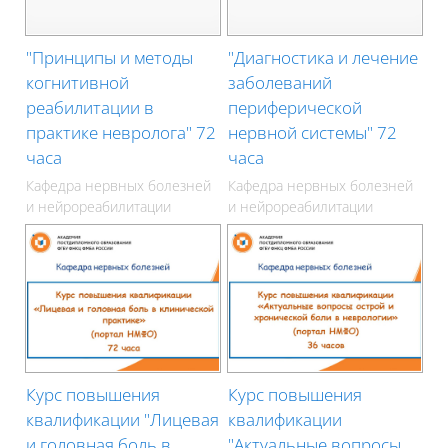
"Принципы и методы
"Диагностика и лечение
когнитивной
заболеваний
реабилитации в
периферической
практике невролога" 72
нервной системы" 72
часа
часа
Кафедра нервных болезней
Кафедра нервных болезней
и нейрореабилитации
и нейрореабилитации
Курс повышения
Курс повышения
квалификации "Лицевая
квалификации
и головная боль в
"Актуальные вопросы