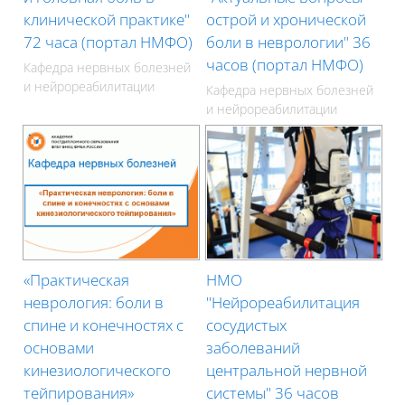
клинической практике"
острой и хронической
72 часа (портал НМФО)
боли в неврологии" 36
часов (портал НМФО)
Кафедра нервных болезней
и нейрореабилитации
Кафедра нервных болезней
и нейрореабилитации
«Практическая
НМО
неврология: боли в
"Нейрореабилитация
спине и конечностях с
сосудистых
основами
заболеваний
кинезиологического
центральной нервной
тейпирования»
системы" 36 часов