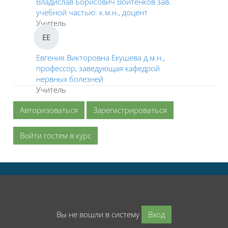
Владислав Борисович Войтенков зав.
учебной частью: к.м.н., доцент
Учитель
ЕЕ
Евгения Викторовна Екушева д.м.н.,
профессор, заведующая кафедрой
нервных болезней
Учитель
Авторизоваться
Зарегистрироваться
Войти гостем в курс
Вы не вошли в систему
Вход