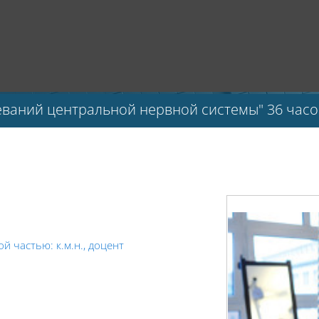
ваний центральной нервной системы" 36 часо
й частью: к.м.н., доцент