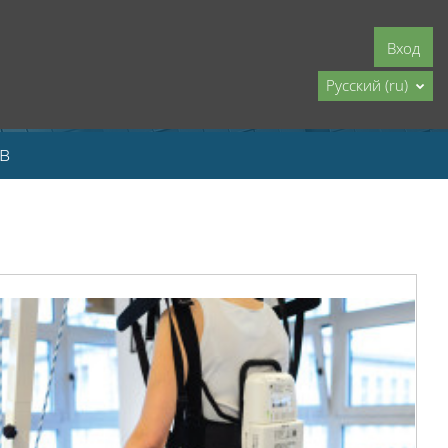
Вход
Русский ‎(ru)‎
в