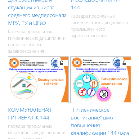
служащих из числа
144
среднего медперсонала
Кафедра профильных
МРУ, РУ и ЦГиЭ
гигиенических дисциплин и
промышленного
Кафедра профильных
здравоохранения
гигиенических дисциплин и
промышленного
здравоохранения
КОММУНАЛЬНАЯ
"Гигиеническое
ГИГИЕНА ПК 144
воспитание" цикл
повышения
Кафедра профильных
квалификации 144 часа
гигиенических дисциплин и