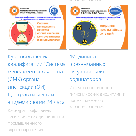
Курс повышения
"Медицина
квалификации "Система
чрезвычайных
менеджмента качества
ситуаций", для
(СМК) органа
ординаторов
инспекции (ОИ)
Кафедра профильных
Центров гигиены и
гигиенических дисциплин и
промышленного
эпидемиологии 24 часа
здравоохранения
Кафедра профильных
гигиенических дисциплин и
промышленного
здравоохранения