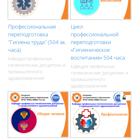
Профессиональная
Цикл
переподготовка
профессиональной
"Гигиена труда" (504 ак.
переподготовки
часа)
«Гигиеническое
воспитание» 504 часа
Кафедра профильных
гигиенических дисциплин и
Кафедра профильных
промышленного
гигиенических дисциплин и
здравоохранения
промышленного
здравоохранения