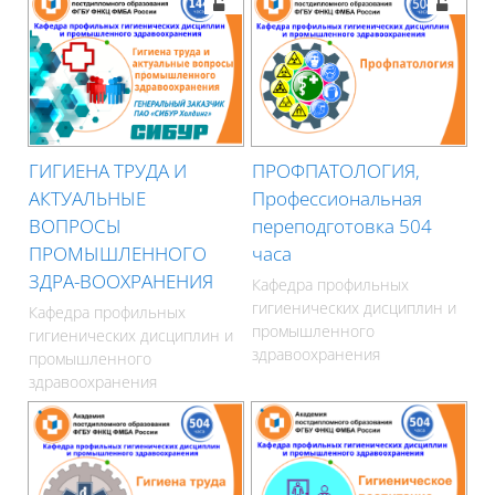
ГИГИЕНА ТРУДА И
ПРОФПАТОЛОГИЯ,
АКТУАЛЬНЫЕ
Профессиональная
ВОПРОСЫ
переподготовка 504
ПРОМЫШЛЕННОГО
часа
ЗДРА-ВООХРАНЕНИЯ
Кафедра профильных
гигиенических дисциплин и
Кафедра профильных
промышленного
гигиенических дисциплин и
здравоохранения
промышленного
здравоохранения