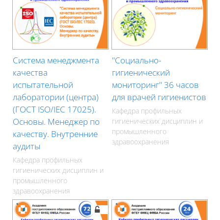
Система менеджмента
"Социально-
качества
гигиенический
испытательной
мониторинг" 36 часов
лаборатории (центра)
для врачей гигиенистов
(ГОСТ ISO/IEC 17025).
Кафедра профильных
Основы. Менеджер по
гигиенических дисциплин и
промышленного
качеству. Внутренние
здравоохранения
аудиты
Кафедра профильных
гигиенических дисциплин и
промышленного
здравоохранения