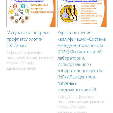
"Актуальные вопросы
Курс повышения
профпатолологии"
квалификации «Система
ПК-72часа
менеджмента качества
(СМК) Испытательной
Кафедра профильных
лаборатории,
гигиенических дисциплин и
промышленного
Испытательного
здравоохранения
лабораторного центра
(ИЛ/ИЛЦ) Центров
гигиены и
эпидемиологии» 24
Кафедра профильных
гигиенических дисциплин и
промышленного
здравоохранения