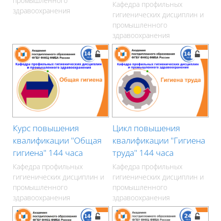
промышленного
Кафедра профильных
здравоохранения
гигиенических дисциплин и
промышленного
здравоохранения
Курс повышения
Цикл повышения
квалификации "Общая
квалификации "Гигиена
гигиена" 144 часа
труда" 144 часа
Кафедра профильных
Кафедра профильных
гигиенических дисциплин и
гигиенических дисциплин и
промышленного
промышленного
здравоохранения
здравоохранения