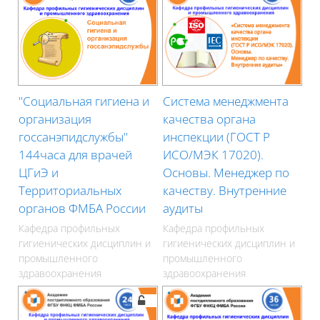
"Социальная гигиена и
Система менеджмента
организация
качества органа
госсанэпидслужбы"
инспекции (ГОСТ Р
144часа для врачей
ИСО/МЭК 17020).
ЦГиЭ и
Основы. Менеджер по
Территориальных
качеству. Внутренние
органов ФМБА России
аудиты
Кафедра профильных
Кафедра профильных
гигиенических дисциплин и
гигиенических дисциплин и
промышленного
промышленного
здравоохранения
здравоохранения