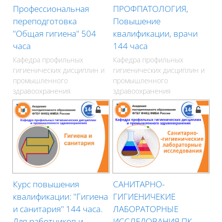
Профессиональная
ПРОФПАТОЛОГИЯ,
переподготовка
Повышение
"Общая гигиена" 504
квалификации, врачи
часа
144 часа
Кафедра профильных
Кафедра профильных
гигиенических дисциплин и
гигиенических дисциплин и
промышленного
промышленного
здравоохранения
здравоохранения
Курс повышения
САНИТАРНО-
квалификации: "Гигиена
ГИГИЕНИЧЕКИЕ
и санитария" 144 часа.
ЛАБОРАТОРНЫЕ
Для работников и
ИССЛЕДОВАНИЯ ПК