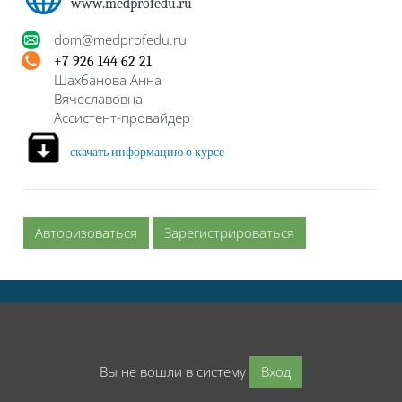
www.medprofedu.ru
dom
@
medprofedu
.
ru
+7 926 144 62 21
Шахбанова Анна
Вячеславовна
Ассистент-провайдер
скачать информацию о курсе
Авторизоваться
Зарегистрироваться
Вы не вошли в систему
Вход