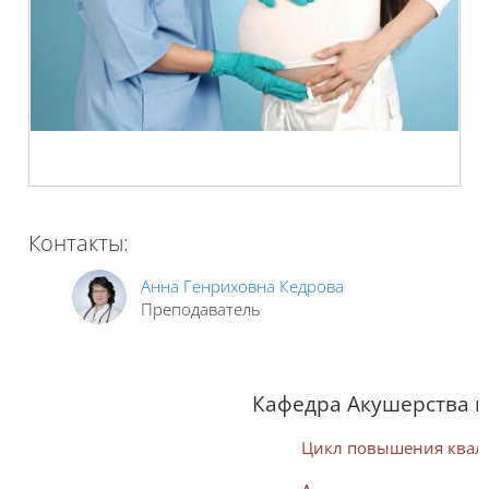
Контакты:
Анна Генриховна Кедрова
Преподаватель
Кафедра Акушерства и
Цикл п
овышени
я
квал