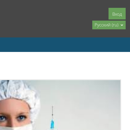
Вход
Русский ‎(ru)‎