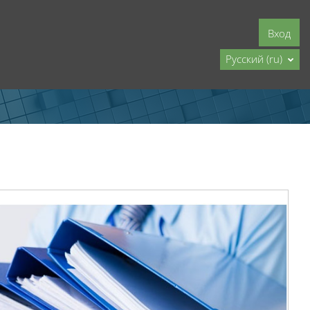
Вход
Русский ‎(ru)‎