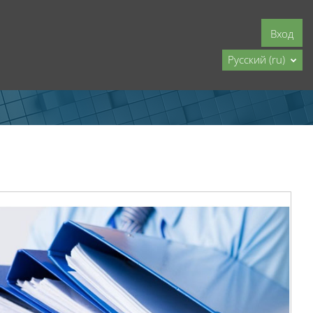
Вход
Русский ‎(ru)‎