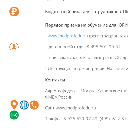
Б
юджетный цикл для сотрудников ЛП
П
орядок приема на обучение для ЮР
-
www
.
medprofedu
.
ru
(регистрационная к
договорной отдел 8-495-601-90-31
- присылать заявки на электронный адр
- Инструкция по регистрации. На сайте
Контакты
Адрес кафедры г. Москва, Каширское шо
ФМБА России
Сайт www.medprofedu.ru
Телефон 8-926-539-97-49; (499)- 612-81-