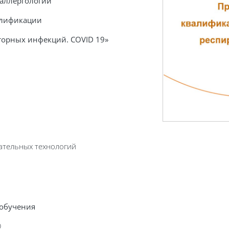
аллергологии
алификации
аторных
инфекций.
COVID
19
»
ательных технологий
 обучения
О