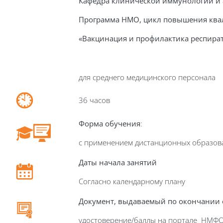
Кафедра клинической иммунологии и 
П
рограмма НМО, цикл повышения кв
«Вакцинация и профилактика респир
для среднего медицинского персонала
36 часов
Форма обучения
:
с применением дистанционных образов
Даты начала занятий
Согласно календарному плану
Документ, выдаваемый по окончании
удостоверение/баллы на портале НМФ