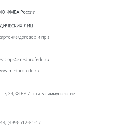
МО ФМБА России
ИДИЧЕСКИХ ЛИЦ
арточка/договор и пр.)
ес : opk@medprofedu.ru
 www.medprofedu.ru
ссе, 24, ФГБУ Институт иммунологии
48; (499)-612-81-17