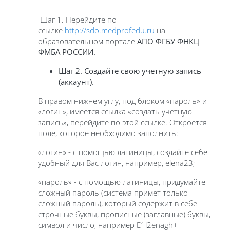
Шаг 1. Перейдите по
ссылке
http
://
sdo
.
medprofedu
.
ru
на
образовательном портале
АПО ФГБУ ФНКЦ
ФМБА РОССИИ
.
Шаг 2.
Создайте свою учетную запись
(аккаунт)
.
В правом нижнем углу, под блоком «пароль» и
«логин», имеется ссылка «создать учетную
запись», перейдите по этой ссылке. Откроется
поле, которое необходимо заполнить:
«логин» - с помощью латиницы, создайте себе
удобный для Вас логин, например, elena23;
«пароль» - с помощью латиницы, придумайте
сложный пароль (система примет только
сложный пароль), который содержит в себе
строчные буквы, прописные (заглавные) буквы,
символ и число, например Е1l2enagh+