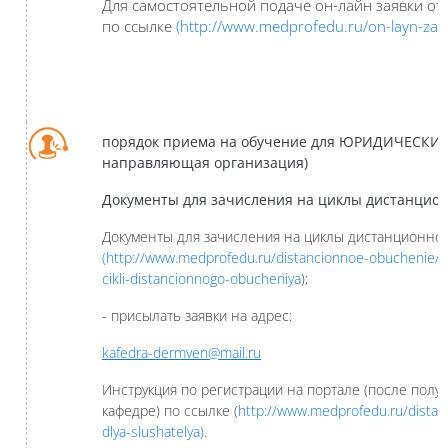
Для самостоятельной подаче он-лайн заявки от
по ссылке
(http://www.medprofedu.ru/on-layn-zay
порядок
приема на обучение для ЮРИДИЧЕСКИХ 
направляющая организация)
Документы для зачисления на циклы дистанционн
Документы для зачисления на циклы дистанционног
(http://www.medprofedu.ru/distancionnoe-obuchenie/do
cikli-distancionnogo-obucheniya
);
- присылать заявки на адрес:
kafedra-dermven@mail.ru
Инструкция по регистрации на портале (после полу
кафедре) по ссылке (
http://www.medprofedu.ru/dista
dlya-slushatelya).