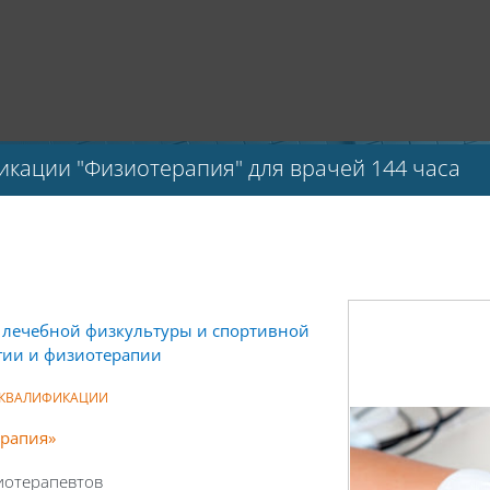
кации "Физиотерапия" для врачей 144 часа
 лечебной физкультуры и спортивной
гии и физиотерапии
 КВАЛИФИКАЦИИ
рапия
»
иотерапевтов