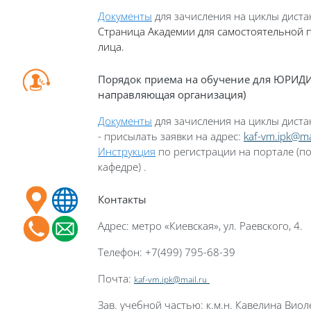
Документы
для зачисления на циклы дист
Страница Академии для с
амостоятельно
й
п
лица
.
П
орядок приема на обучение для ЮРИД
направляющая организация)
Документы
для зачисления на циклы дист
- присылать заявки на адрес:
kaf-vm.ipk@ma
Инструкция
по регистрации на портале (по
кафедре)
.
Контакты
Адрес: метро «Киевская», ул. Раевского, 4.
Телефон: +7(499) 795-68-39
Почта:
kaf-vm.ipk@mail.ru
Зав. учебной частью: к.м.н. Кавелина Вио