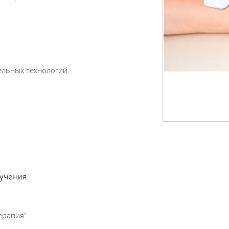
ельных технологий
бучения
ерапия"