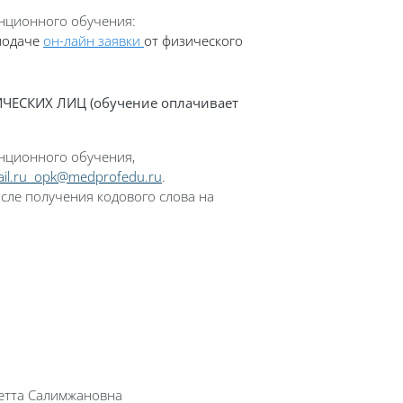
анционного обучения
:
ода
че
он-лайн
заявки
от физического
ИЧЕСКИХ ЛИЦ (обучение оплачивает
анционного обучения
,
il.ru
opk@medprofedu.ru
.
сле получения кодового слова на
летта Салимжановна