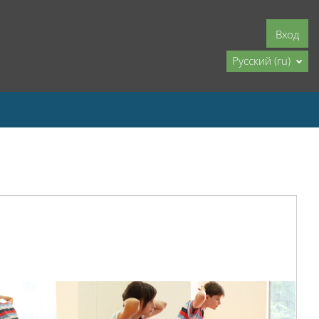
Вход
Русский ‎(ru)‎