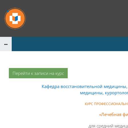
Перейти к основному содержанию
Перейти к записи на курс
Кафедра восстановительной медицины,
медицины, курортоло
КУРС П
РОФЕССИОНАЛЬН
«
Лечебная фи
для
средний медиц