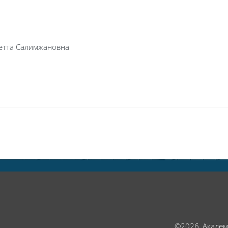
летта Салимжановна
©2026, Акаде