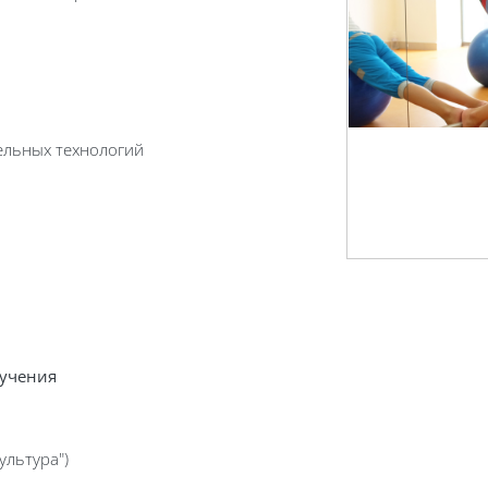
ельных технологий
бучения
ультура")