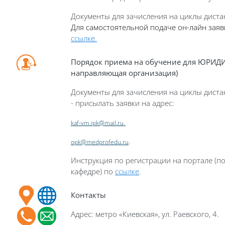
Документы для зачисления на циклы дист
Для с
амостоятельно
й
пода
че он-лайн заяв
ссылке.
Порядок приема на обучение для ЮРИД
направляющая организация)
Документы для зачисления на циклы дист
-
присылать заявки
на адрес:
kaf-vm.ipk@mail.ru
.
opk@medprofedu.ru
Инструкция по регистрации на портале (п
кафедре) по
ссылке
.
Контакты
Адрес: метро «Киевская», ул. Раевского, 4.