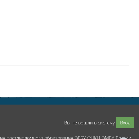
Вы не вошли в систему
Вход
мия постдипломного образования ФГБУ ФНКЦ ФМБА России