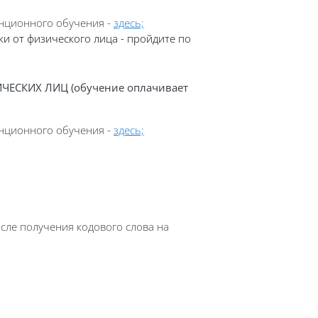
анционного обучения
-
здесь;
ки
от физического лица
- пройдите по
ИЧЕСКИХ ЛИЦ (обучение оплачивает
анционного обучения
-
здесь;
осле получения кодового слова на