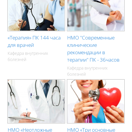
«Терапия» ПК 144 часа
НМО "Современные
для врачей
клинические
рекомендации в
Кафедра внутренних
терапии" ПК - 36часов
болезней
Кафедра внутренних
болезней
НМО «Неотложные
НМО «Три основные