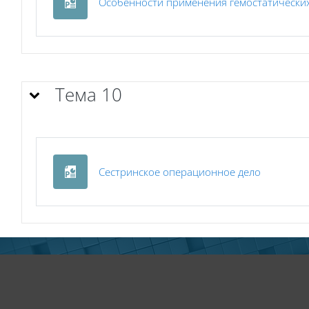
Особенности применения гемостатически
Тема 10
Файл
Сестринское операционное дело