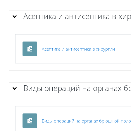
Асептика и антисептика в хи
Файл
Асептика и антисептика в хирургии
Виды операций на органах б
Виды операций на органах брюшной поло