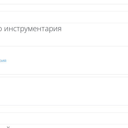
о инструментария
Файл
рия