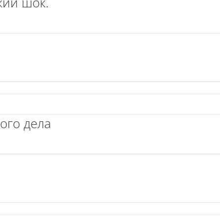
кий шок.
л
ого дела
л