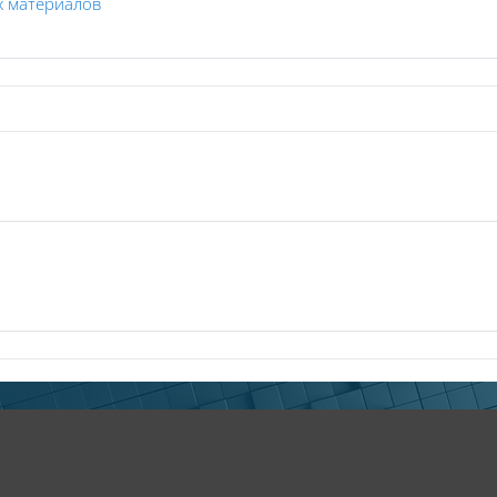
Файл
х материалов