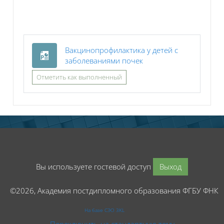
Вакцинопрофилактика у детей с
Файл
заболеваниями почек
Отметить как выполненный
Вы используете гостевой доступ
Выход
©2026, Академия постдипломного образования ФГБУ ФНК
На базе СЭО 3KL