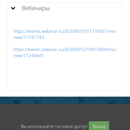
Вебинары
https://events.webinar.ru/26309055/11370667/record-
new/11741743
https://events.webinar.ru/26309055/10915909/record-
new/11246841
Вы используете гостевой доступ
Выход