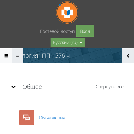
Перейти к основному содержанию
Гостевой доступ
Вход
Русский ‎(ru)‎
"Диетология" ПП - 576 ч
Тематический план
Общее
Свернуть всё
Форум
Объявления