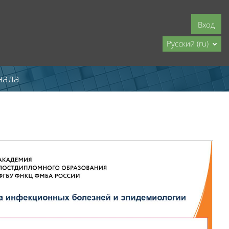
Вход
Русский ‎(ru)‎
нала