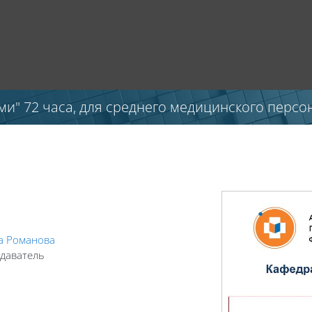
и" 72 часа, для среднего медицинского персо
а Романова
даватель