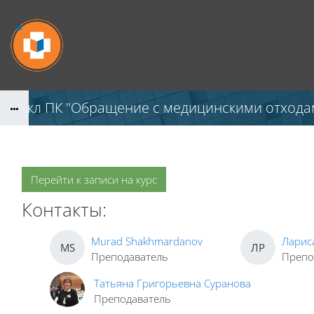
Перейти к основному содержанию
цикл ПК "Обращение с медицинскими отходам
Перейти к записи на курс
Контакты:
Murad Shakhmardanov
Ларис
MS
ЛР
Преподаватель
Препо
Татьяна Григорьевна Суранова
Преподаватель