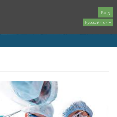
Вход
Русский ‎(ru)‎