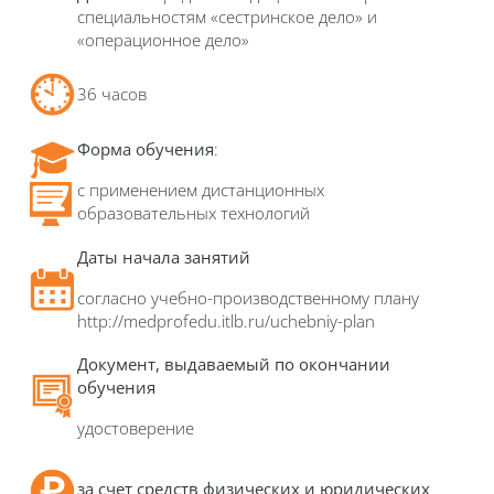
специальностям «сестринское дело» и
«операционное дело»
36 часов
Форма обучения
:
с применением дистанционных
образовательных технологий
Даты начала занятий
согласно учебно-производственному плану
http://medprofedu.itlb.ru/uchebniy-plan
Д
окумент, выдаваемый по окончании
обучения
удостоверение
за счет средств физических и юридических