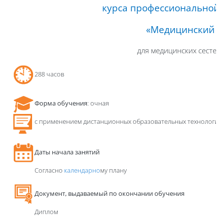
курса профессиональной
«Медицинский 
для медицинских сестер
288
час
ов
Форма обучения
:
очная
с применением
дистанционных
образовательных технологи
Даты начала занятий
Согласно
календарно
му плану
Д
окумент, выдаваемый по окончании обучения
Диплом