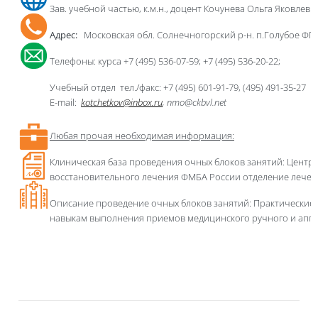
Зав. учебной частью, к.м.н., доцент Кочунева Ольга Яковлевн
Адрес:
Московская обл. Солнечногорский р-н. п
.Г
олубое ФГ
Телефоны:
курса
+7 (4
95
)
536-07-59
;
+7 (495) 536-2
0
-
22
;
Учебный отдел тел./факс: +7 (495) 601-91-79, (495) 491-35-27
E-mail:
kotchetkov
@
inbox
.
ru
,
nmo
@
ckbvl
.
net
Любая прочая необходимая информация:
Клиническая база проведения очных блоков занятий
:
Центра
восстановительного лечения ФМБА России отделение лечебн
Описание
проведение очных блоков занятий: Практ
ические 
навыкам выполнения приемов медицинского ручного и аппа