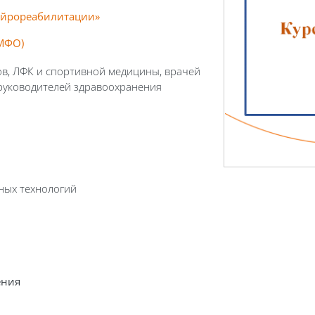
йрореабилитации
»
МФО
)
ов, ЛФК и спортивной медицины, врачей
руководителей здравоохранения
ных технологий
ения