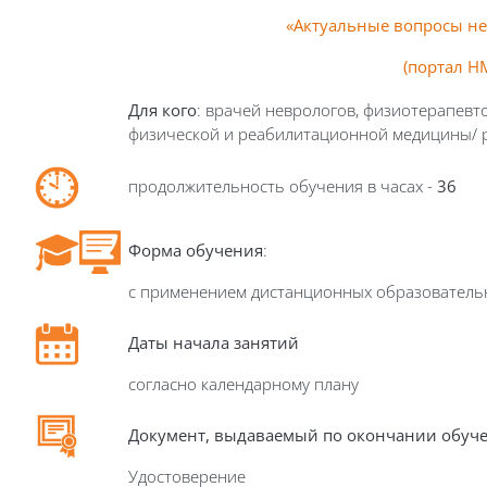
«
А
ктуальные вопросы
не
(портал
Н
Для кого
: врачей неврологов, физиотерапевт
физической и реабилитационной медицины/ 
продолжительность обучения в часах -
36
Форма обучения
:
с применением дистанционных образователь
Даты начала занятий
согласно календарному плану
Д
окумент, выдаваемый по окончании обуч
Удостоверение