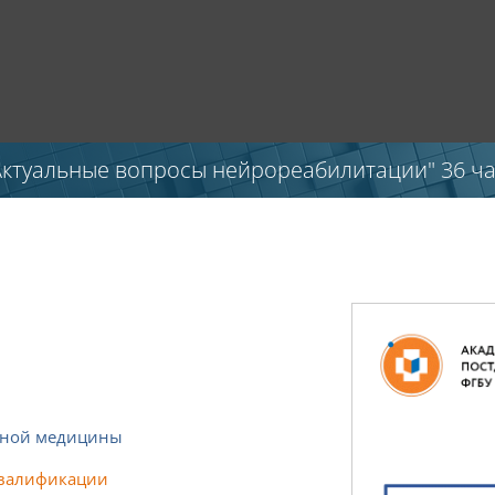
Актуальные вопросы нейрореабилитации" 36 ч
нной медицины
квалификации