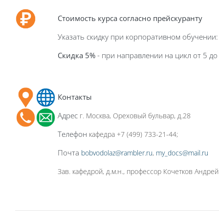
Стоимость курса
согласно прейскуранту
Указать скидку при корпоративном обучении:
Скидка 5%
- при направлении на цикл от 5 д
Контакты
Адрес
г
. Москва, Ореховый бульвар, д.28
Телефон
кафедра +7 (499) 733-21-44;
Почта
bobvodolaz@rambler.ru
,
my_docs@mail.ru
Зав. кафедрой, д.м.н., профессор Кочетков Андре