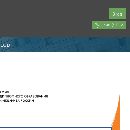
Вход
Русский ‎(ru)‎
асов