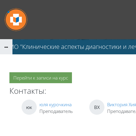
Перейти к основному содержанию
НМО "Клинические аспекты диагностики и ле
Перейти к записи на курс
Контакты:
юля курочкина
Виктория Хи
юк
ВХ
Преподаватель
Преподавате