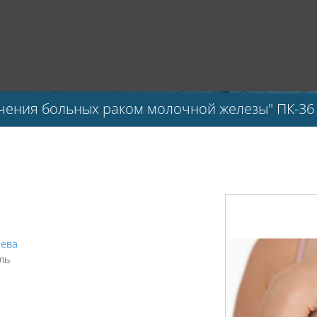
чения больных раком молочной железы" ПК-36
яева
ль