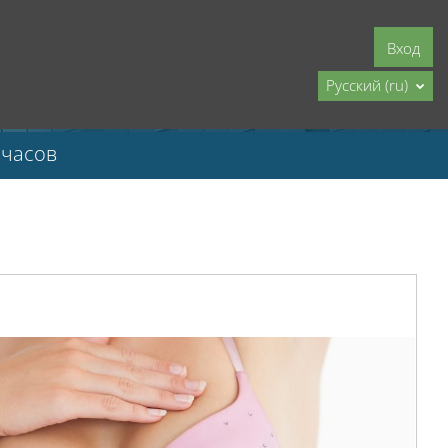
Вход
Русский ‎(ru)‎
 часов