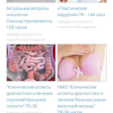
Актуальные вопросы
«Пластическая
онкологии.
хирургия» ПК - 144 часа
Онконастороженность
Кафедра онкологии и
108 часов
пластической хирургии
Кафедра онкологии и
пластической хирургии
"Клинические аспекты
НМО "Клинические
диагностики и лечения
аспекты диагностики и
опухолей брюшной
лечения больных раком
полости" ПК-36
молочной железы"
ПК-36 часов
Кафедра онкологии и