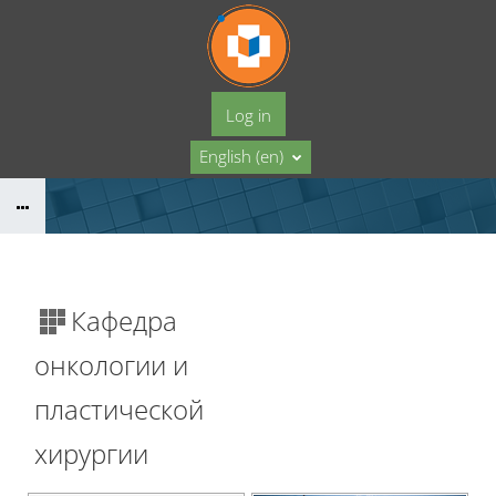
Skip to main content
Log in
English ‎(en)‎
Кафедра
онкологии и
пластической
хирургии