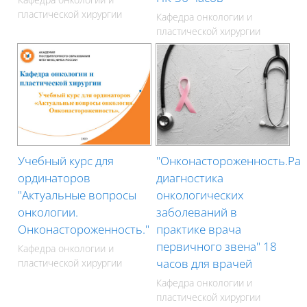
пластической хирургии
Кафедра онкологии и
пластической хирургии
Учебный курс для
"Онконастороженность.Ра
ординаторов
диагностика
"Актуальные вопросы
онкологических
онкологии.
заболеваний в
Онконастороженность."
практике врача
первичного звена" 18
Кафедра онкологии и
часов для врачей
пластической хирургии
Кафедра онкологии и
пластической хирургии