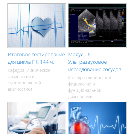
Итоговое тестирование
Модуль 6.
для цикла ПК 144 ч.
Ультразвуковое
исследование сосудов
Кафедра клинической
физиологии и
Кафедра клинической
функциональной
физиологии и
диагностики
функциональной
диагностики