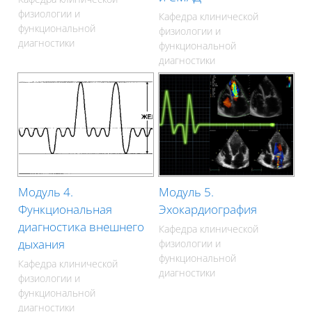
физиологии и
Кафедра клинической
функциональной
физиологии и
диагностики
функциональной
диагностики
Модуль 4.
Модуль 5.
Функциональная
Эхокардиография
диагностика внешнего
Кафедра клинической
дыхания
физиологии и
функциональной
Кафедра клинической
диагностики
физиологии и
функциональной
диагностики