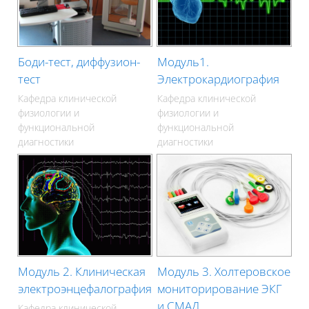
Боди-тест, диффузион-
Модуль1.
тест
Электрокардиография
Кафедра клинической
Кафедра клинической
физиологии и
физиологии и
функциональной
функциональной
диагностики
диагностики
Модуль 2. Клиническая
Модуль 3. Холтеровское
электроэнцефалография
мониторирование ЭКГ
и СМАД
Кафедра клинической