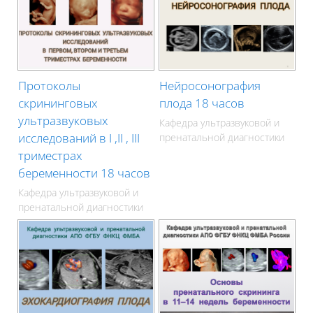
Протоколы
Нейросонография
скрининговых
плода 18 часов
ультразвуковых
Кафедра ультразвуковой и
исследований в I ,II , III
пренатальной диагностики
триместрах
беременности 18 часов
Кафедра ультразвуковой и
пренатальной диагностики