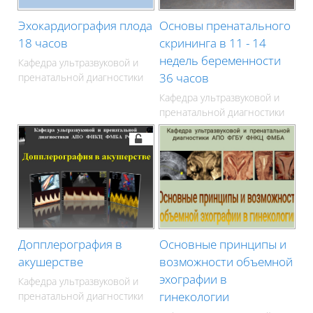
Эхокардиография плода
Основы пренатального
18 часов
скрининга в 11 - 14
недель беременности
Кафедра ультразвуковой и
36 часов
пренатальной диагностики
Кафедра ультразвуковой и
пренатальной диагностики
Допплерография в
Основные принципы и
акушерстве
возможности объемной
эхографии в
Кафедра ультразвуковой и
гинекологии
пренатальной диагностики